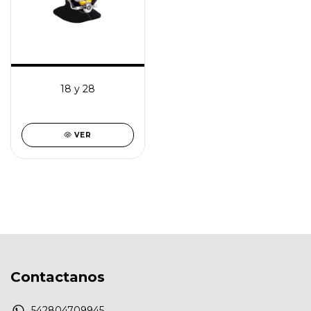
18 y 28
VER
Contactanos
542804709945