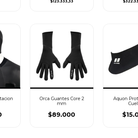
$123.333,33
$322.3
tacion
Orca Guantes Core 2
Aquon Prot
mm
Cuel
0
$89.000
$15.