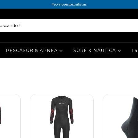
#somosespecialistas
PESCASUB & APNEA
SURF & NÁUTICA
La