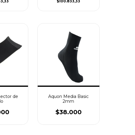
33,33
$100.833,33
ector de
Aquon Media Basic
lo
2mm
000
$38.000