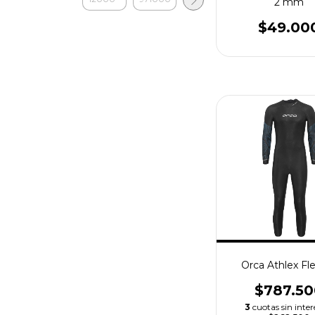
2 mm
$49.00
Orca Athlex Fl
$787.50
3
cuotas sin inter