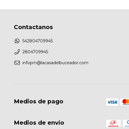
Contactanos
542804709945
2804709945
infopm@lacasadelbuceador.com
Medios de pago
Medios de envío