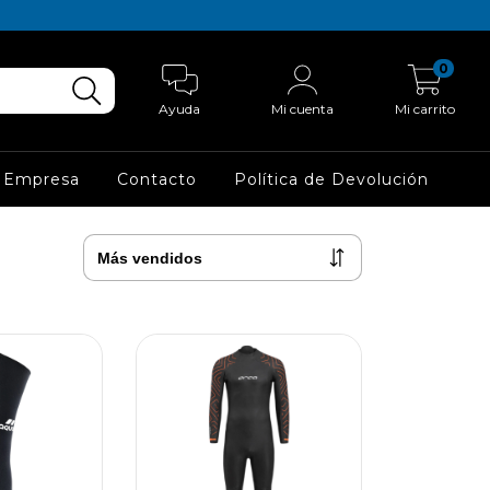
0
Ayuda
Mi cuenta
Mi carrito
 Empresa
Contacto
Política de Devolución