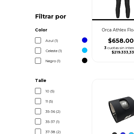
Filtrar por
Orca Athlex Flo
Color
$658.0
Azul (1)
3
cuotas sin inter
Celeste (1)
$219.333,3
Negro (1)
Talle
10 (5)
11 (5)
35-36 (2)
35-37 (1)
37-38 (2)