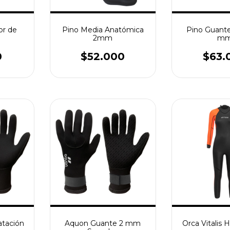
or de
Pino Media Anatómica
Pino Guant
2mm
m
0
$52.000
$63.
tación
Aquon Guante 2 mm
Orca Vitalis H