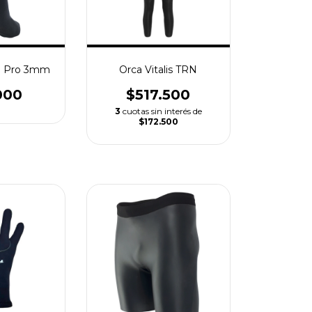
a Pro 3mm
Orca Vitalis TRN
000
$517.500
3
cuotas sin interés de
$172.500