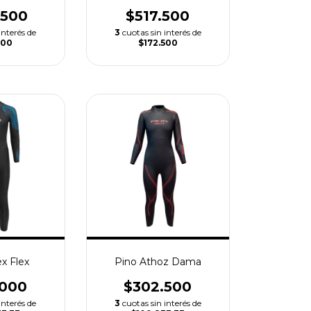
.500
$517.500
interés de
3
cuotas sin interés de
500
$172.500
x Flex
Pino Athoz Dama
.000
$302.500
interés de
3
cuotas sin interés de