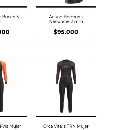
e Buceo 3
Aquon Bermuda
m
Neoprene 2 mm
000
$95.000
i-Vis Mujer
Orca Vitalis TRN Mujer