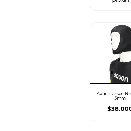
$262.500
Aquon Casco Na
3mm
$38.00