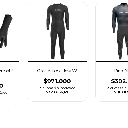
ermal 3
Orca Athlex Flow V2
Pino A
$971.000
$302
0
3
cuotas sin interés de
3
cuotas sin 
$323.666,67
$100.8
és de