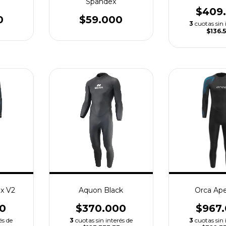
Spandex
$409
0
$59.000
3
cuotas sin 
$136.
ex V2
Aquon Black
Orca Ape
0
$370.000
$967
és de
3
cuotas sin interés de
3
cuotas sin 