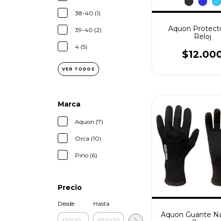
38-40 (1)
Aquon Protect
39-40 (2)
Reloj
4 (5)
$12.00
VER TODOS
Marca
Aquon (7)
Orca (10)
Pino (6)
Precio
Desde
Hasta
Aquon Guante Na