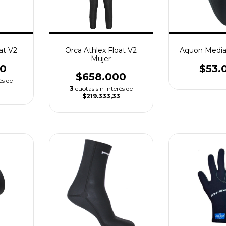
at V2
Orca Athlex Float V2
Aquon Medi
Mujer
00
$53.
$658.000
és de
3
3
cuotas sin interés de
$219.333,33