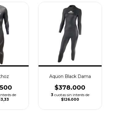
thoz
Aquon Black Dama
.500
$378.000
interés de
3
cuotas sin interés de
33,33
$126.000