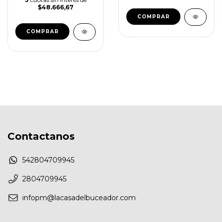
$48.666,67
Contactanos
542804709945
2804709945
infopm@lacasadelbuceador.com