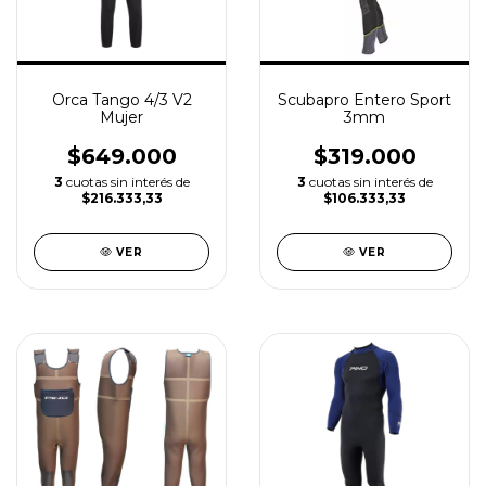
Orca Tango 4/3 V2
Scubapro Entero Sport
Mujer
3mm
$649.000
$319.000
3
cuotas sin interés de
3
cuotas sin interés de
$216.333,33
$106.333,33
VER
VER