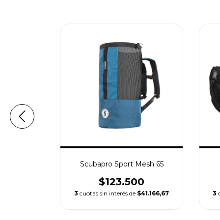
y 120L
Scubapro Sport Mesh 65
00
$123.500
158.166,67
3
cuotas sin interés de
$41.166,67
3