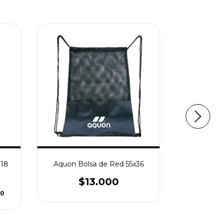
118
Aquon Bolsa de Red 55x36
Sherwoo
$13.000
00