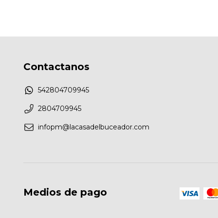
Contactanos
542804709945
2804709945
infopm@lacasadelbuceador.com
Medios de pago