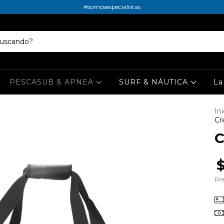
#somosespecialistas
PESCASUB & APNEA
SURF & NÁUTICA
La
Ini
Cr
C
Pre