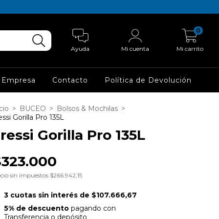
0
Ayuda
Mi cuenta
Mi carrito
 Empresa
Contacto
Política de Devolución
cio
>
BUCEO
>
Bolsos & Mochilas
>
essi Gorilla Pro 135L
ressi Gorilla Pro 135L
$323.000
cio sin impuestos
$266.942,15
3
cuotas sin interés de
$107.666,67
5% de descuento
pagando con
Transferencia o depósito