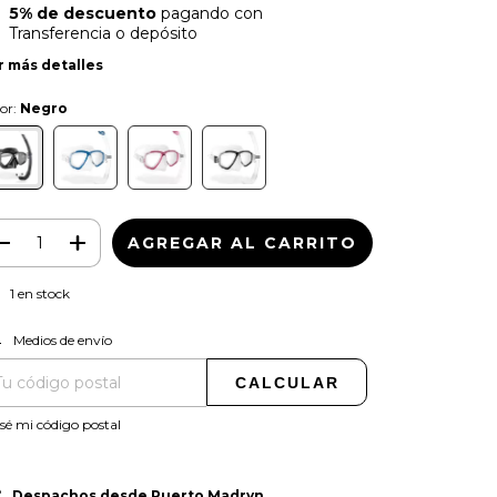
5% de descuento
pagando con
Transferencia o depósito
r más detalles
or:
Negro
1
en stock
CAMBIAR CP
regas para el CP:
Medios de envío
CALCULAR
sé mi código postal
Despachos desde Puerto Madryn