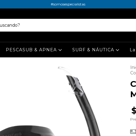
#somosespecialistas
PESCASUB & APNEA
SURF & NÁUTICA
La
Ini
Co
C
M
Pre