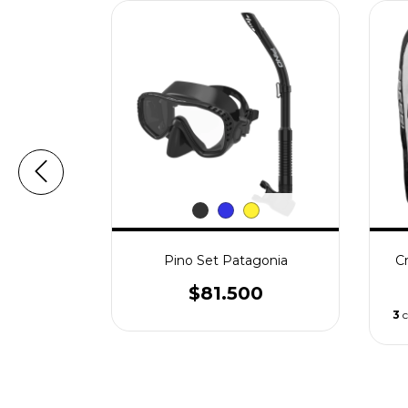
keler
Pino Set Patagonia
C
0
$81.500
3
c