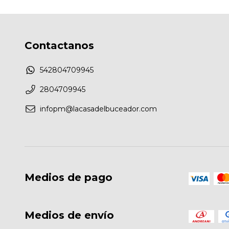
Contactanos
542804709945
2804709945
infopm@lacasadelbuceador.com
Medios de pago
Medios de envío