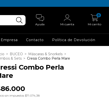
0
Ayuda
Mi cuenta
Mi carrito
 Empresa
Contacto
Política de Devolución
cio
>
BUCEO
>
Máscaras & Snorkels
>
mbos & Sets
>
Cressi Combo Perla Mare
ressi Combo Perla
are
$86.000
cio sin impuestos
$71.074,38