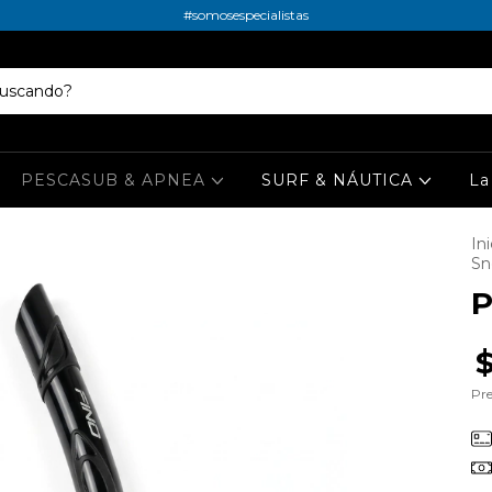
#somosespecialistas
PESCASUB & APNEA
SURF & NÁUTICA
La
Ini
Sn
P
Pre