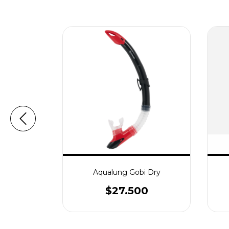
orkel
Aqualung Gobi Dry
0
$27.500