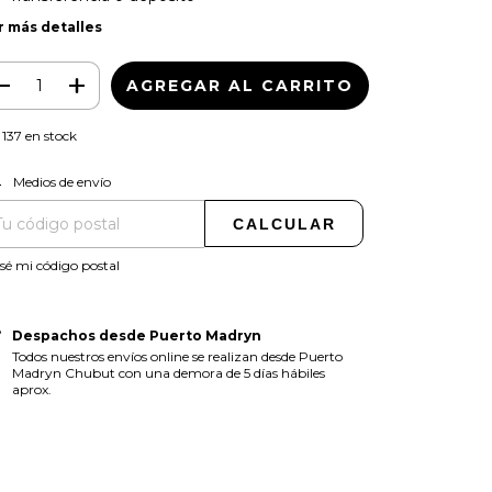
r más detalles
137
en stock
CAMBIAR CP
regas para el CP:
Medios de envío
CALCULAR
sé mi código postal
Despachos desde Puerto Madryn
Todos nuestros envíos online se realizan desde Puerto
Madryn Chubut con una demora de 5 días hábiles
aprox.