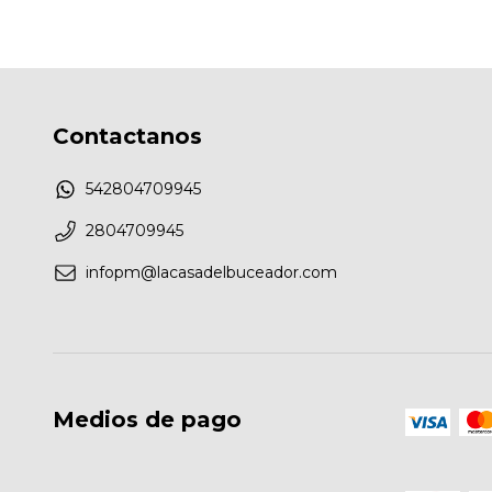
Contactanos
542804709945
2804709945
infopm@lacasadelbuceador.com
Medios de pago