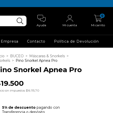
0
Ayuda
Mi cuenta
Mi carrito
 Empresa
Contacto
Política de Devolución
cio
>
BUCEO
>
Máscaras & Snorkels
>
orkels
>
Pino Snorkel Apnea Pro
ino Snorkel Apnea Pro
$19.500
cio sin impuestos
$16.115,70
5% de descuento
pagando con
Transferencia o depósito