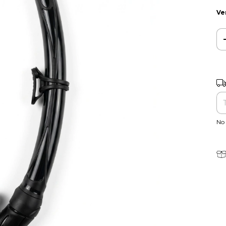
Ve
Ent
No 