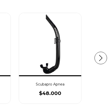
Scubapro Apnea
Cress
$48.000
$
3
cuotas si