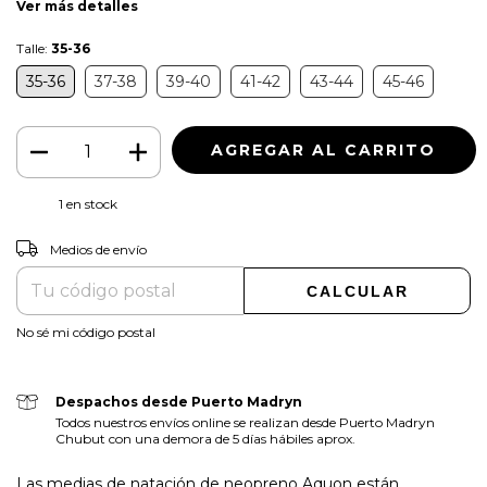
Ver más detalles
Talle:
35-36
35-36
37-38
39-40
41-42
43-44
45-46
1
en stock
CAMBIAR CP
Entregas para el CP:
Medios de envío
CALCULAR
No sé mi código postal
Despachos desde Puerto Madryn
Todos nuestros envíos online se realizan desde Puerto Madryn
Chubut con una demora de 5 días hábiles aprox.
Las medias de natación de neopreno Aquon están