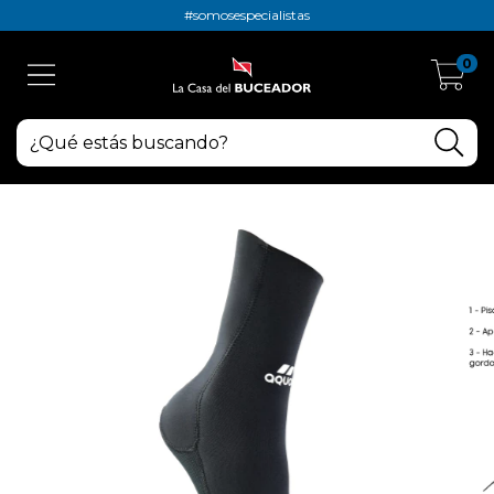
#somosespecialistas
0