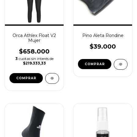
Orca Athlex Float V2
Pino Aleta Rondine
Mujer
$39.000
$658.000
3
cuotas sin interés de
$219.333,33
COMPRAR
COMPRAR