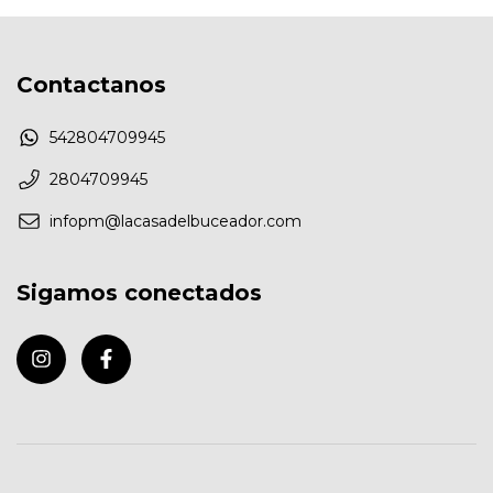
Contactanos
542804709945
2804709945
infopm@lacasadelbuceador.com
Sigamos conectados