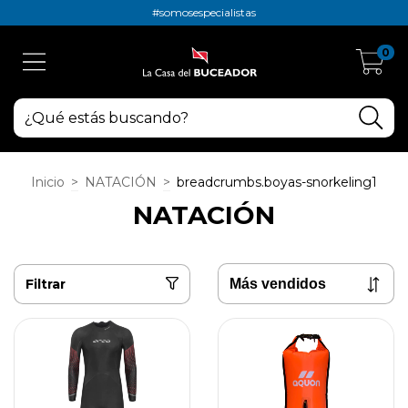
#somosespecialistas
0
Inicio
>
NATACIÓN
>
breadcrumbs.boyas-snorkeling1
NATACIÓN
Filtrar