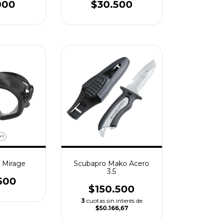
000
$30.500
+1
 Mirage
Scubapro Mako Acero
3.5
500
$150.500
3
cuotas sin interés de
$50.166,67