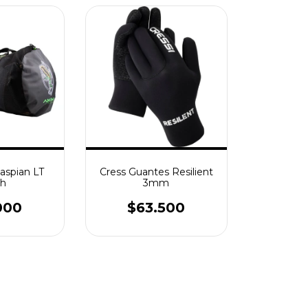
aspian LT
Cress Guantes Resilient
h
3mm
000
$63.500