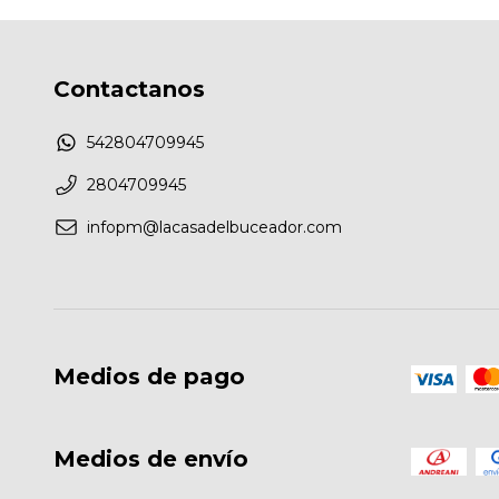
Contactanos
542804709945
2804709945
infopm@lacasadelbuceador.com
Medios de pago
Medios de envío