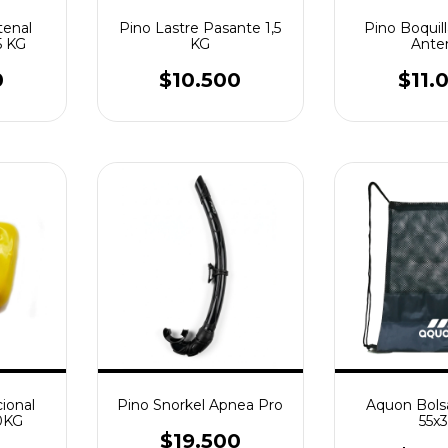
tenal
Pino Lastre Pasante 1,5
Pino Boquil
5 KG
KG
Ante
0
$10.500
$11.
ional
Pino Snorkel Apnea Pro
Aquon Bols
,0KG
55x
$19.500