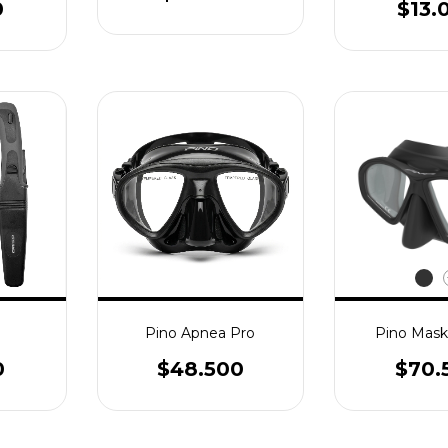
0
$13.
o
Pino Apnea Pro
Pino Mask
0
$48.500
$70.