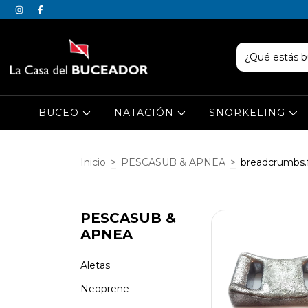
BUCEO
NATACIÓN
SNORKELING
Inicio
>
PESCASUB & APNEA
>
breadcrumbs.f
PESCASUB &
APNEA
Aletas
Neoprene