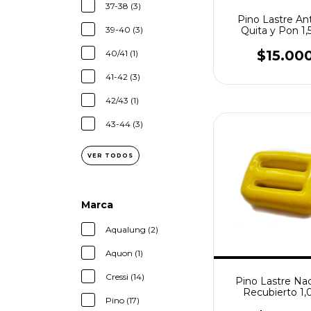
37-38 (3)
Pino Lastre An
39-40 (3)
Quita y Pon 1,
$15.00
40/41 (1)
41-42 (3)
42/43 (1)
43-44 (3)
VER TODOS
Marca
Aqualung (2)
Aquon (1)
Cressi (14)
Pino Lastre Nac
Recubierto 1
Pino (17)