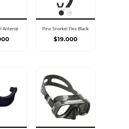
+1
l Antenal
Pino Snorkel Flex Black
000
$19.000