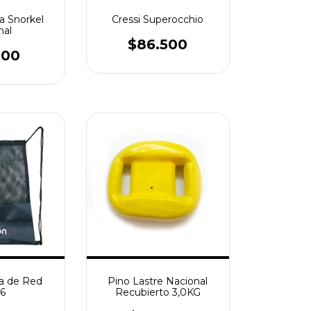
la Snorkel
Cressi Superocchio
nal
$86.500
000
a de Red
Pino Lastre Nacional
36
Recubierto 3,0KG