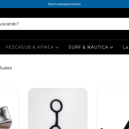
#somosespecialistas
PESCASUB & APNEA
SURF & NÁUTICA
La
usiles