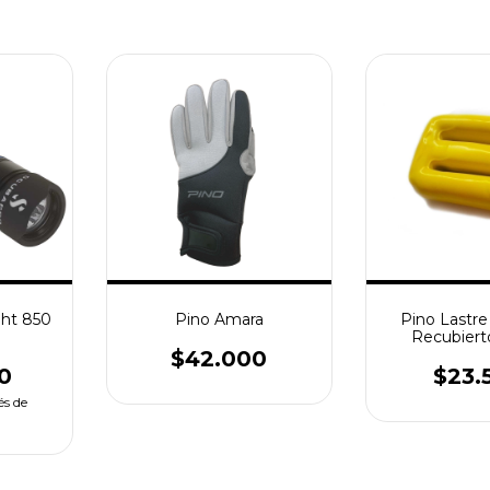
ght 850
Pino Amara
Pino Lastre
Recubiert
$42.000
0
$23.
és de