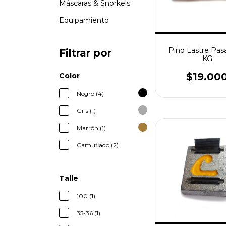
Máscaras & Snorkels
Equipamiento
Pino Lastre Pas
Filtrar por
KG
$19.00
Color
Negro (4)
Gris (1)
Marrón (1)
Camuflado (2)
Talle
100 (1)
35-36 (1)