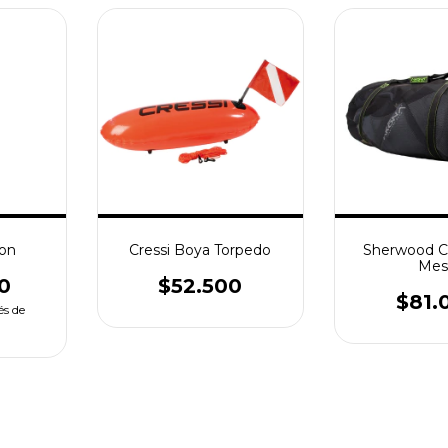
ion
Cressi Boya Torpedo
Sherwood C
Mes
0
$52.500
$81.
és de