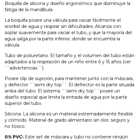
Boquilla de silicona y diseño ergonómico que disminuye la
fatiga de la mandíbula.
La boquilla posee una válvula para vaciar fácilmente el
snorkel de agua y respirar sin dificultades. Alcanza con
soplar suavemente para vaciar el tubo, y que la mayoría del
agua salga por la parte inferior, donde se encuentra la
válvula.
Tubo de poliuretano. El tamaño y el volumen del tubo están
adaptados a la respiración de un niño entre 6 y 15 años (ver
´´advertencias´´).
Posee clip de sujeción, para mantener junto con la máscara,
y deflector ´´semi dry top´´. El deflector es la parte situada
arriba del tubo. El sistema ´´semi dry top´´ posee un
diseño especial que limita la entrada de agua por la parte
superior del tubo.
Silicona: La silicona es un material extremadamente flexible
y cómodo. Material de grado alimentario sin olor, seguro y
no tóxico.
0% PVC:
Este set de máscara y tubo no contiene ningún