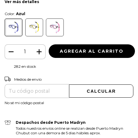
Ver más detalles
Color:
Azul
282
en stock
CAMBIAR CP
Entregas para el CP:
Medios de envío
CALCULAR
No sé mi código postal
Despachos desde Puerto Madryn
Todos nuestros envíos online se realizan desde Puerto Madryn
Chubut con una demora de 5 días hábiles aprox.