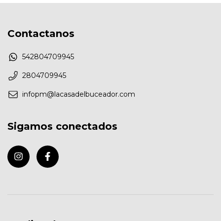
Contactanos
542804709945
2804709945
infopm@lacasadelbuceador.com
Sigamos conectados