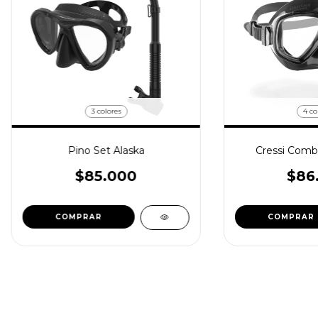
3 colores
4 co
Pino Set Alaska
Cressi Comb
$85.000
$86
COMPRAR
COMPRAR