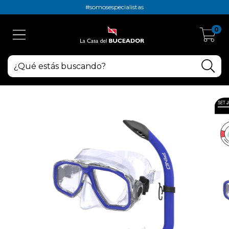
#somosespecialistas
0