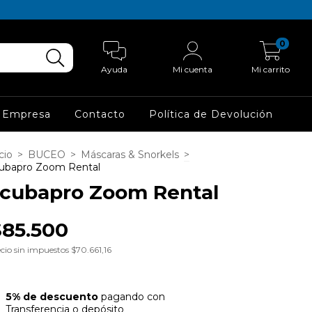
0
Ayuda
Mi cuenta
Mi carrito
 Empresa
Contacto
Política de Devolución
cio
>
BUCEO
>
Máscaras & Snorkels
>
ubapro Zoom Rental
cubapro Zoom Rental
$85.500
cio sin impuestos
$70.661,16
5% de descuento
pagando con
Transferencia o depósito