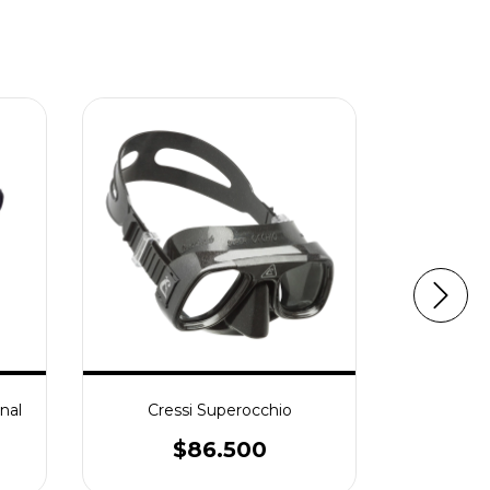
nal
Cressi Superocchio
Cressi
$86.500