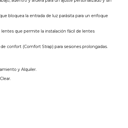
 abajo, adentro y afuera para un ajuste personalizado y sin
ue bloquea la entrada de luz parásita para un enfoque
entes que permite la instalación fácil de lentes
 de confort (Comfort Strap) para sesiones prolongadas.
miento y Alquiler.
Clear.