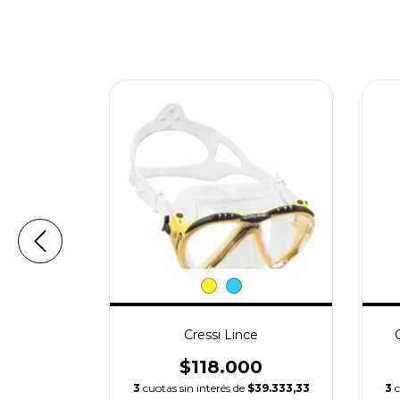
ea
Cressi Lince
0
$118.000
3
cuotas sin interés de
$39.333,33
3
c