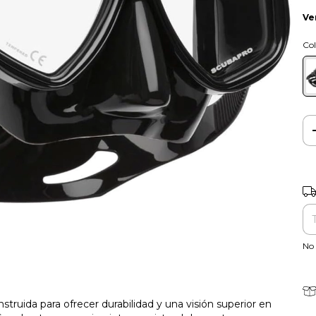
Ve
Col
Ent
No 
struida para ofrecer durabilidad y una visión superior en