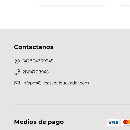
Contactanos
542804709945
2804709945
infopm@lacasadelbuceador.com
Medios de pago