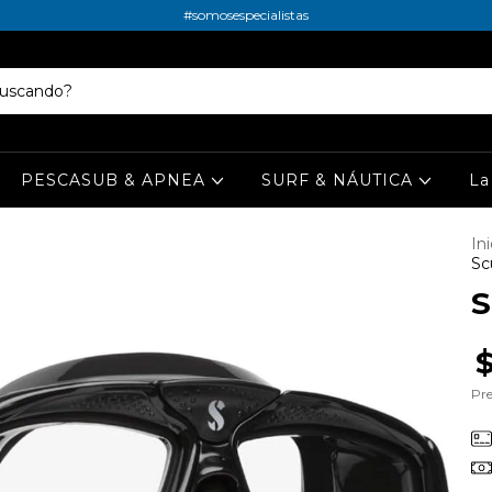
#somosespecialistas
PESCASUB & APNEA
SURF & NÁUTICA
La
Ini
Sc
S
Pre