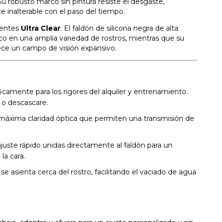
u robusto marco sin pintura resiste el desgaste,
 inalterable con el paso del tiempo.
lentes
Ultra Clear
. El faldón de silicona negra de alta
o en una amplia variedad de rostros, mientras que su
rece un campo de visión expansivo.
camente para los rigores del alquiler y entrenamiento.
e o descascare.
máxima claridad óptica que permiten una transmisión de
ajuste rápido unidas directamente al faldón para un
la cara.
e asienta cerca del rostro, facilitando el vaciado de agua