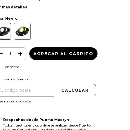
r más detalles
or:
Negro
6
en stock
CAMBIAR CP
regas para el CP:
Medios de envío
CALCULAR
sé mi código postal
Despachos desde Puerto Madryn
Todos nuestros envíos online se realizan desde Puerto
Madryn Chubut con una demora de 5 días hábiles