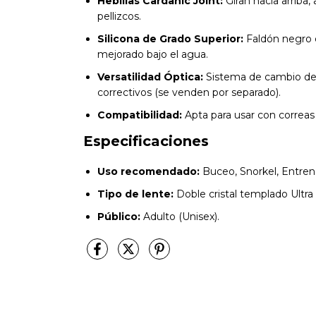
Hebillas Cardanic Joint:
Giran hacia arriba,
pellizcos.
Silicona de Grado Superior:
Faldón negro q
mejorado bajo el agua.
Versatilidad Óptica:
Sistema de cambio de l
correctivos (se venden por separado).
Compatibilidad:
Apta para usar con correas
Especificaciones
Uso recomendado:
Buceo, Snorkel, Entrena
Tipo de lente:
Doble cristal templado Ultra 
Público:
Adulto (Unisex).